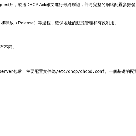
quest后，發送DHCP Ack報文進行最終確認，并將完整的網絡配置參
ng）和釋放（Release）等過程，確保地址的動態管理和有效利用。
各有不同。
server
包后，主要配置文件為
/etc/dhcp/dhcpd.conf
。一個基礎的配