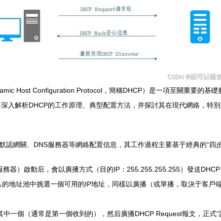
Host Configuration Protocol，簡稱DHCP）是一項至
深入解析DHCP的工作原理、典型配置方法，并探討其在現代網絡，特
、默認網關、DNS服務器等網絡配置信息，其工作過程主要基于經典的“四步
啟動后，會以廣播方式（目的IP：255.255.255.255）發送DHCP 
從自己的地址池中挑選一個可用的IP地址，同樣以廣播（或單播，取決于客戶端標志
其中一個（通常是第一個收到的），然后廣播DHCP Request報文，