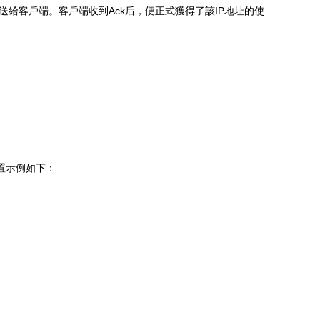
數發送給客戶端。客戶端收到Ack后，便正式獲得了該IP地址的使
置示例如下：