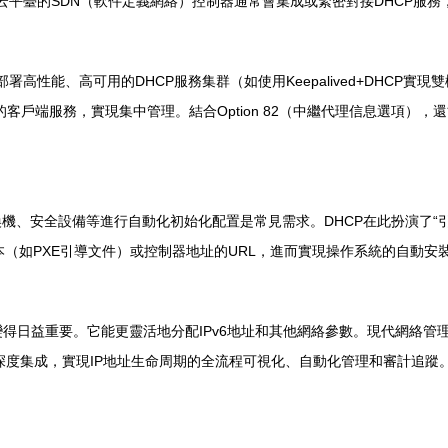
。云平臺的SDN（軟件定義網絡）控制器通常會集成或緊密對接DHCP服
性能、高可用的DHCP服務集群（如使用Keepalived+DHCP實現雙機熱
的客戶端服務，實現集中管理。結合Option 82（中繼代理信息選項
、安全設備等進行自動化初始化配置是常見需求。DHCP在此扮演了“引路
取自動化安裝腳本（如PXE引導文件）或控制器地址的URL，進而實現操作系統的
C）變得日益重要。它能更靈活地分配IPv6地址和其他網絡參數。現代網絡管
）深度集成，實現IP地址生命周期的全流程可視化、自動化管理和審計追蹤