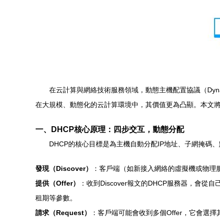
在云計算與網絡技術服務領域，動態主機配置協議（Dynamic 
在大規模、動態化的云計算環境中，其價值更為凸顯。本文將
一、DHCP核心原理：四步交互，動態分配
DHCP的核心目標是為主機自動分配IP地址、子網掩碼
發現（Discover）
：客戶端（如新接入網絡的虛擬機或物理服務器）
提供（Offer）
：收到Discover報文的DHCP服務器，會
租期等參數。
請求（Request）
：客戶端可能會收到多個Offer，它會選擇