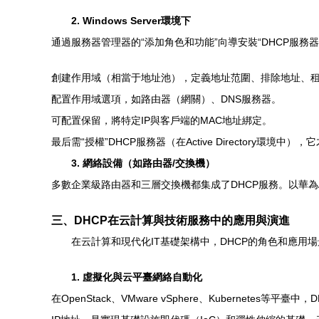
2. Windows Server環境下
通過服務器管理器的“添加角色和功能”向導安裝“DHCP服務
創建作用域（相當于地址池），定義地址范圍、排除地址、
配置作用域選項，如路由器（網關）、DNS服務器。
可配置保留，將特定IP與客戶端的MAC地址綁定。
最后需“授權”DHCP服務器（在Active Directory環境中
3. 網絡設備（如路由器/交換機）
多數企業級路由器和三層交換機都集成了DHCP服務。以華
三、DHCP在云計算與技術服務中的應用與演進
在云計算和現代化IT基礎架構中，DHCP的角色和應用
1. 虛擬化與云平臺網絡自動化
在OpenStack、VMware vSphere、Kubernet