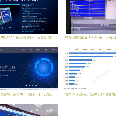
ES 2024 釋放AI潛能，重塑計算
浪潮mf5280 m3服務器raid卡
與云端未來
失的恢復
銳崛起 云英獲4000萬元Pre-A輪
2021年全球云計算技術市場競
資，加速技術裝備服務布局
專利分散與技術深化