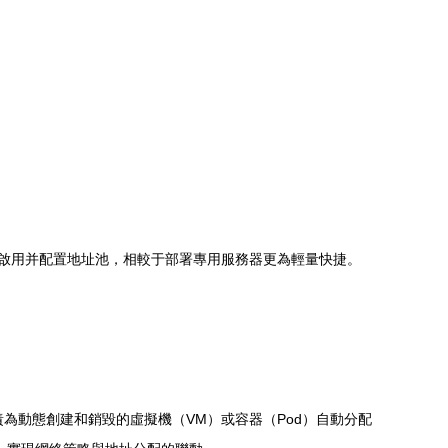
可啟用并配置地址池，相較于部署專用服務器更為輕量快捷。
之一。它負責為動態創建和銷毀的虛擬機（VM）或容器（Pod）自動分配