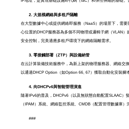
IP地址，是實現基礎設施即代碼（IaC）和彈性伸縮的基礎
2. 大規模網絡與多租戶隔離
在大型數據中心或提供網絡即服務（NaaS）的場景下，需要部署高
心位置的DHCP服務器為多個不同物理或邏輯子網（VLAN）
安全控制，完美適應多租戶環境下的網絡隔離需求。
3. 零接觸部署（ZTP）與設備納管
在云計算裝備技術服務中，為新上架的物理服務器、網絡交換機
以通過DHCP Option（如Option 66, 67）獲
4. 向DHCPv6與智能管理演進
隨著IPv6的普及，DHCPv6（以及無狀態自動配置SLAA
（IPAM）系統、網絡監控系統、CMDB（配置管理數據庫
###