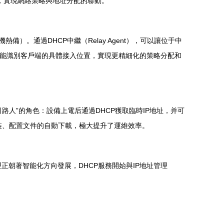
務，實現網絡策略與地址分配的聯動。
備）。通過DHCP中繼（Relay Agent），可以讓位于中
），還能識別客戶端的具體接入位置，實現更精細化的策略分配和
人”的角色：設備上電后通過DHCP獲取臨時IP地址，并可
自動安裝、配置文件的自動下載，極大提升了運維效率。
理正朝著智能化方向發展，DHCP服務開始與IP地址管理
。