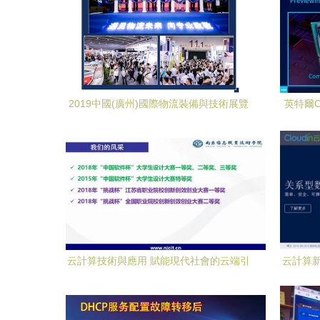
2019中國(廣州)國際物流裝備與技術展覽
英特爾C
會勝利閉幕 云計算引領技術服務新篇章
云計算技術與應用 賦能現代社會的云端引
云計算新
擎
融