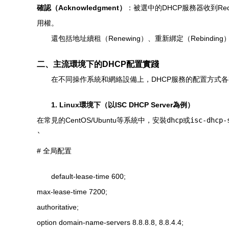
確認（Acknowledgment）
：被選中的DHCP服務器收到Re
用權。
還包括地址續租（Renewing）、重新綁定（Rebindi
二、主流環境下的DHCP配置實踐
在不同操作系統和網絡設備上，DHCP服務的配置方式
1. Linux環境下（以ISC DHCP Server為例）
在常見的CentOS/Ubuntu等系統中，安裝
dhcp
或
isc-dhcp-
`
# 全局配置
default-lease-time 600;
max-lease-time 7200;
authoritative;
option domain-name-servers 8.8.8.8, 8.8.4.4;